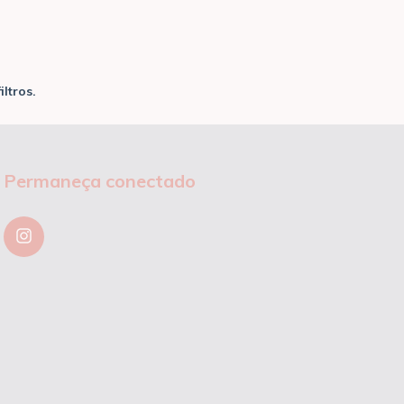
ltros.
Permaneça conectado