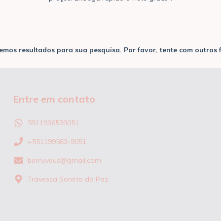
emos resultados para sua pesquisa. Por favor, tente com outros fi
Entre em contato
5511996539051
+551199563-9051
bemyveus@gmail.com
Travessa Soneto da Paz