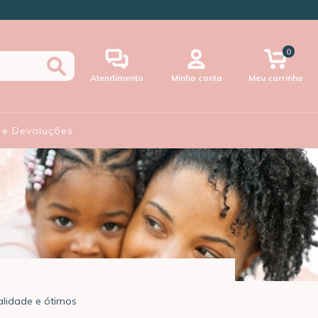
0
Atendimento
Minha conta
Meu carrinho
 e Devoluções
alidade e ótimos