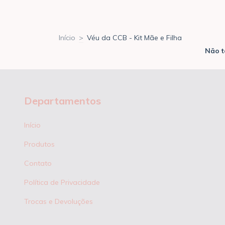
Início
>
Véu da CCB - Kit Mãe e Filha
Não t
Departamentos
Início
Produtos
Contato
Política de Privacidade
Trocas e Devoluções