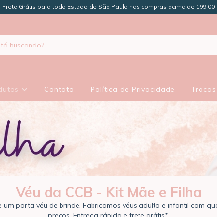
Frete Grátis para todo Estado de São Paulo nas compras acima de 199,00
dutos
Contato
Política de Privacidade
Trocas
Véu da CCB - Kit Mãe e Filha
um porta véu de brinde. Fabricamos véus adulto e infantil com qu
preços. Entrega rápida e frete grátis*.